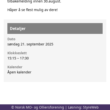
tilbakemelding innen 30.august.
Håper å se flest mulig av dere!
Detaljer
Dato
søndag 21. september 2025
Klokkeslett
15:15
–
17:30
Kalender
Åpen kalender
© Norsk MO- og Olliersforening | Løsning:
StyreWeb