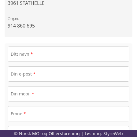
3961 STATHELLE
Org.nr.
914 860 695
Ditt navn
*
Din e-post
*
Din mobil
*
Emne
*
Melding
*
© Norsk MO- og Olliersforening | Løsning:
StyreWeb