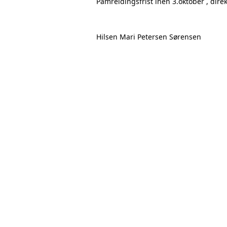
Påmreldingsfrist inen 3.oktober , direk
Hilsen Mari Petersen Sørensen