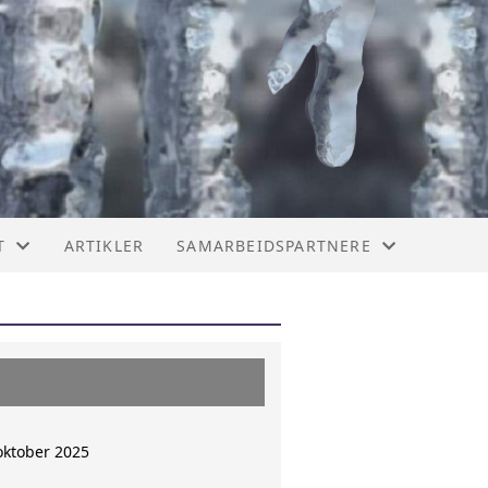
T
ARTIKLER
SAMARBEIDSPARTNERE
T
SAMARBEIDSPARTNERE
SKJELETTDYSPLASI-POLIKLINIKKEN 
TRS KOMPETANSESENTER
oktober 2025
UNICARE JELØY