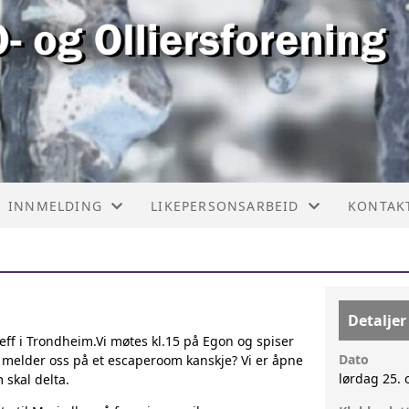
INNMELDING
LIKEPERSONSARBEID
KONTAK
INNMELDINGSSKJEMA
INFORMASJON
KONTAK
STYRET
Detaljer
reff i Trondheim.Vi møtes kl.15 på Egon og spiser
Dato
ler melder oss på et escaperoom kanskje? Vi er åpne
lørdag 25. 
m skal delta.