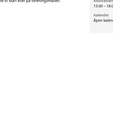
te til Mari eller på foreningsmailen.
Klokkeslet
15:00
–
18:
Kalender
Åpen kalen