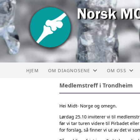
HJEM
OM DIAGNOSENE
OM OSS
Medlemstreff i Trondheim
OM MO
BROSJYRE
OM OLLIERS
VEDTEKTER
Hei Midt- Norge og omegn.
Lørdag 25.10 inviterer vi til medlemst
før vi tar turen videre til Pirbadet el
for forslag, så finner vi ut av det vi so